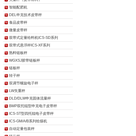
智能配肥机
DEL申克技术皮带秤
食品皮带秤
微量皮带秤
双带式定量给料机ICS-SD系列
双带式悬浮秤ICS-XF系列
熟料链板秤
WGXSJ胶带链板秤
链板秤
转子秤
双调节螺旋电子秤
LW失重秤
DLD/DLM申克固体流量秤
BMP双托辊型申克电子皮带秤
ICS-ST型四托辊电子皮带秤
ICS-GM/A/B系列给煤机
自动定量包装秤