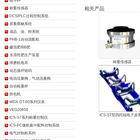
链斗秤
称重传感器
相关产品
DCS/PLC过程控制系统
尿素熔融系统
成品、油、粉系统
PHB-1自动混配机
掺混肥/BB肥
水溶性肥生产装置
称重传感器
球磨机电耳
动态循环链码
电动流量阀，气动流量阀
自动检重秤
拆包机
WGX-DT-60系列仪表
VEG20650
ICS-ST型四托辊电子皮
ICS-S7系列称重控制仪
ICS-PC微机集中配料控制系统
电气控制柜系列