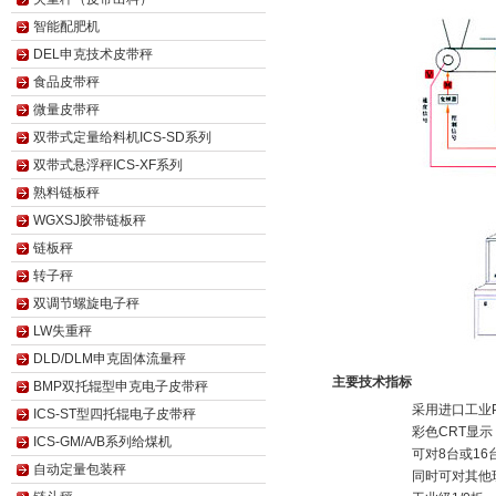
智能配肥机
DEL申克技术皮带秤
食品皮带秤
微量皮带秤
双带式定量给料机ICS-SD系列
双带式悬浮秤ICS-XF系列
熟料链板秤
WGXSJ胶带链板秤
链板秤
转子秤
双调节螺旋电子秤
LW失重秤
DLD/DLM申克固体流量秤
主要技术指标
BMP双托辊型申克电子皮带秤
采用进口工业
ICS-ST型四托辊电子皮带秤
彩色CRT显
ICS-GM/A/B系列给煤机
可对8台或1
自动定量包装秤
同时可对其他