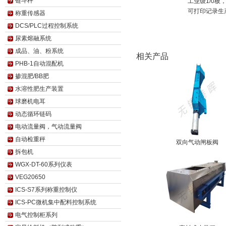
链斗秤
工业级1/0
可打印记录生
称重传感器
DCS/PLC过程控制系统
尿素熔融系统
成品、油、粉系统
相关产品
PHB-1自动混配机
掺混肥/BB肥
水溶性肥生产装置
球磨机电耳
动态循环链码
电动流量阀，气动流量阀
自动检重秤
双向气动闸板阀
拆包机
WGX-DT-60系列仪表
VEG20650
ICS-S7系列称重控制仪
ICS-PC微机集中配料控制系统
电气控制柜系列